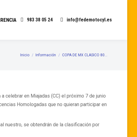
RENCIA
983 38 05 24
info@fedemotocyl.es
Inicio
Información
COPA DE MX CLASICO 80…
Estás aquí:
a celebrar en Miajadas (CC) el próximo 7 de junio
icencias Homologadas que no quieran participar en
al nuestro, se obtendrán de la clasificación por