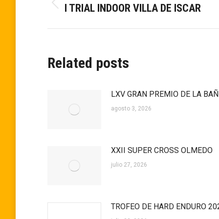
I TRIAL INDOOR VILLA DE ISCAR
Publicación
entre
anterior:
publicaciones
Related posts
LXV GRAN PREMIO DE LA BA
agosto 3, 2026
XXII SUPER CROSS OLMEDO
julio 27, 2026
TROFEO DE HARD ENDURO 20