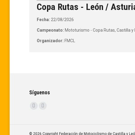
Copa Rutas - León / Asturi
Fecha:
22/08/2026
Campeonato:
Mototurismo - Copa Rutas, Castilla y
Organizador:
FMCL
Síguenos
Encuéntranos en:
Facebook
Instagram
page
page
opens
opens
in
in
© 2026 Copyright Federación de Motociclismo de Castilla y Le