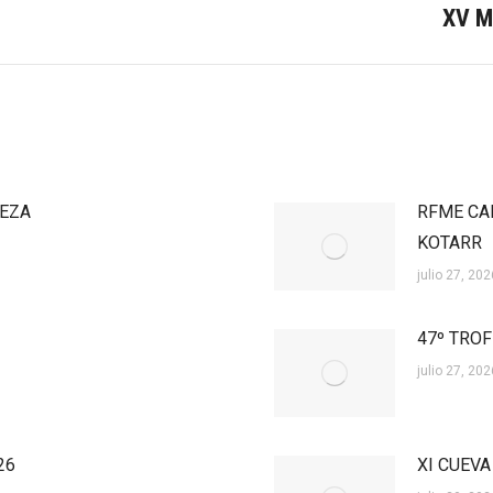
XV M
Publicación
siguiente:
ÑEZA
RFME CA
KOTARR
julio 27, 202
47º TROF
julio 27, 202
26
XI CUEVA