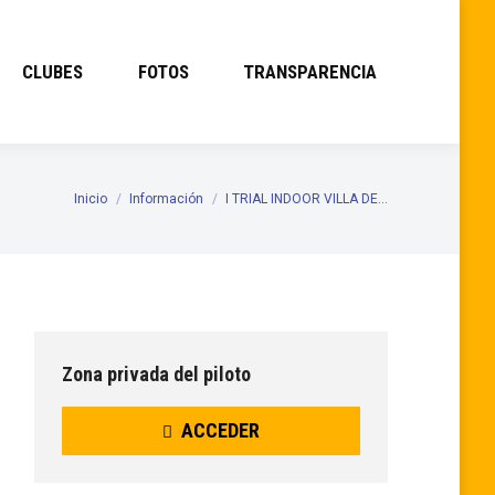
CLUBES
FOTOS
TRANSPARENCIA
Inicio
Información
I TRIAL INDOOR VILLA DE…
Estás aquí:
Zona privada del piloto
ACCEDER