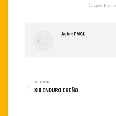
Categoría:
Informa
Autor:
FMCL
Navegación
ANTERIOR
XIII ENDURO EREÑO
Publicación
entre
anterior:
publicaciones