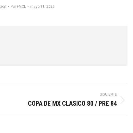
ción
Por
FMCL
mayo 11, 2026
SIGUIENTE
COPA DE MX CLASICO 80 / PRE 84
Publicación
siguiente: