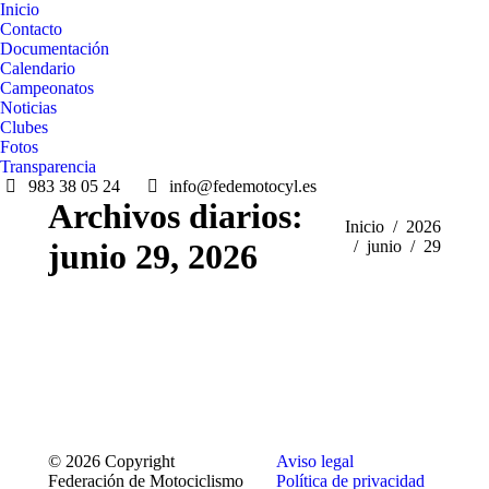
Inicio
Contacto
Documentación
Calendario
Campeonatos
Noticias
Clubes
Fotos
Transparencia
983 38 05 24
info@fedemotocyl.es
Archivos diarios:
Estás aquí:
Inicio
2026
junio 29, 2026
junio
29
© 2026 Copyright
Aviso legal
Federación de Motociclismo
Política de privacidad