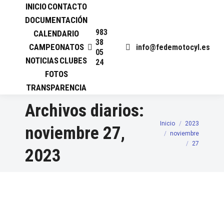
INICIO
CONTACTO
DOCUMENTACIÓN
983
CALENDARIO
38
CAMPEONATOS
info@fedemotocyl.es
05
NOTICIAS
CLUBES
24
FOTOS
TRANSPARENCIA
Archivos diarios:
Inicio
2023
Estás aquí:
noviembre 27,
noviembre
27
2023