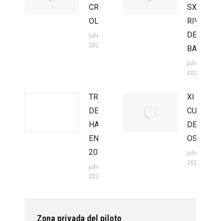
CROSS
SX
OLMEDO
RIVILLA
DE
julio 27,
2026
BARAJAS
julio 27,
2026
TROFEO
XI
DE
CUEVA
HARD
DEL
ENDURO
OSO
2026
julio 20,
2026
julio 22,
2026
Zona privada del piloto