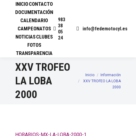
INICIO
CONTACTO
DOCUMENTACIÓN
983
CALENDARIO
38
CAMPEONATOS
info@fedemotocyl.es
05
NOTICIAS
CLUBES
24
FOTOS
TRANSPARENCIA
XXV TROFEO
Inicio
Información
Estás aquí:
LA LOBA
XXV TROFEO LA LOBA
2000
2000
HORARIOS-MX-LA-LOBA-2000-1