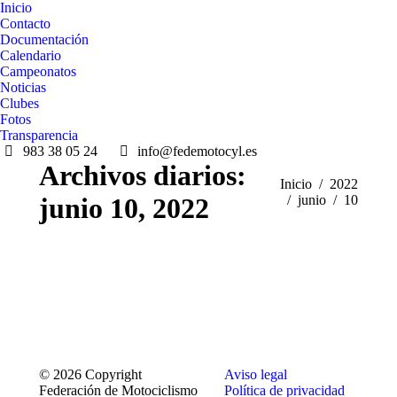
Inicio
Contacto
Documentación
Calendario
Campeonatos
Noticias
Clubes
Fotos
Transparencia
983 38 05 24
info@fedemotocyl.es
Archivos diarios:
Estás aquí:
Inicio
2022
junio 10, 2022
junio
10
© 2026 Copyright
Aviso legal
Federación de Motociclismo
Política de privacidad