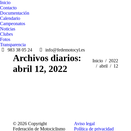
Inicio
Contacto
Documentación
Calendario
Campeonatos
Noticias
Clubes
Fotos
Transparencia
983 38 05 24
info@fedemotocyl.es
Archivos diarios:
Estás aquí:
Inicio
2022
abril 12, 2022
abril
12
© 2026 Copyright
Aviso legal
Federación de Motociclismo
Política de privacidad