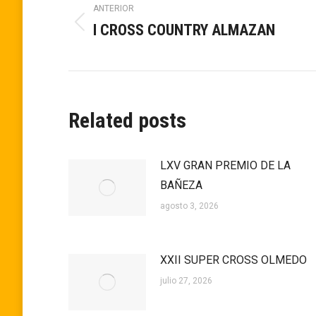
ANTERIOR
entre
I CROSS COUNTRY ALMAZAN
Publicación
anterior:
publicaciones
Related posts
LXV GRAN PREMIO DE LA
BAÑEZA
agosto 3, 2026
XXII SUPER CROSS OLMEDO
julio 27, 2026