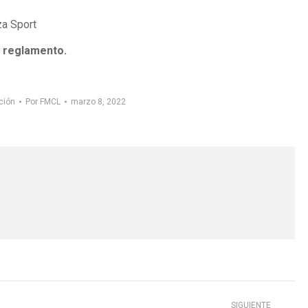
za Sport
l reglamento.
ción
Por
FMCL
marzo 8, 2022
SIGUIENTE