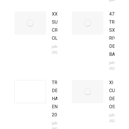
julio 27, 202
XXII
47º
SUPER
TROFEO
CROSS
SX
OLMEDO
RIVILLA
DE
julio 27,
2026
BARAJAS
julio 27,
2026
TROFEO
XI
DE
CUEVA
HARD
DEL
ENDURO
OSO
2026
julio 20,
2026
julio 22,