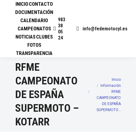
INICIO
CONTACTO
DOCUMENTACIÓN
983
CALENDARIO
38
CAMPEONATOS
info@fedemotocyl.es
05
NOTICIAS
CLUBES
24
FOTOS
TRANSPARENCIA
RFME
CAMPEONATO
Inicio
Estás aquí:
Información
DE ESPAÑA
RFME
CAMPEONATO
DE ESPAÑA
SUPERMOTO –
SUPERMOTO…
KOTARR