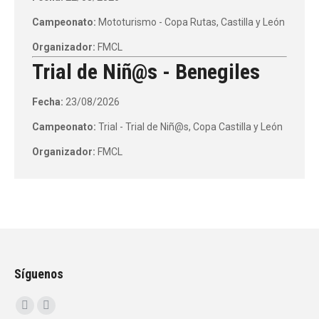
Campeonato:
Mototurismo - Copa Rutas, Castilla y León
Organizador:
FMCL
Trial de Niñ@s - Benegiles
Fecha:
23/08/2026
Campeonato:
Trial - Trial de Niñ@s, Copa Castilla y León
Organizador:
FMCL
Síguenos
Encuéntranos en:
Facebook
Instagram