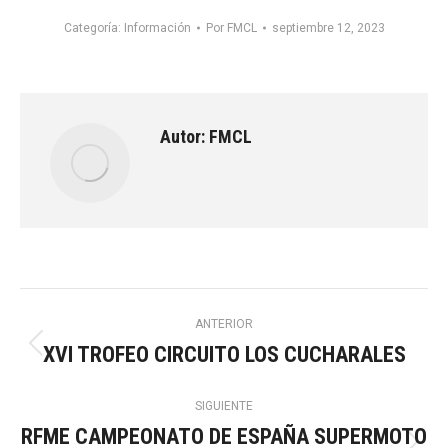
Categoría:
Información
Por
FMCL
septiembre 12, 2023
Autor:
FMCL
Navegación
ANTERIOR
XVI TROFEO CIRCUITO LOS CUCHARALES
Publicación
entre
anterior:
SIGUIENTE
publicaciones
RFME CAMPEONATO DE ESPAÑA SUPERMOTO