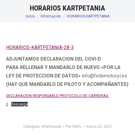
HORARIOS KARTPETANIA
Inicio
Información
HORARIOS KARTPETANIA
Estás aquí:
HORARIOS-KARTPETANIA-28-3
ADJUNTAMOS DECLARACION DEL COVI-D
PARA RELLENAR Y MANDARLO DE NUEVO «POR LA
LEY DE PROTECCION DE DATOS»
info@fedemotocyl.es
(HAY QUE MANDARLO DE PILOTO Y ACOMPAÑANTES)
DECLARACION-RESPONSABLE-PROTOCOLO-DE-CARRERAS-
2
Descarga
Categoría:
Información
Por
FMCL
marzo 22, 2021