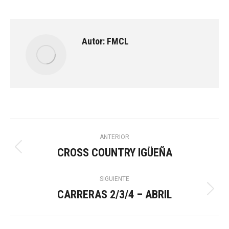
Autor:
FMCL
Navegación
ANTERIOR
CROSS COUNTRY IGÜEÑA
Publicación
entre
anterior:
SIGUIENTE
publicaciones
CARRERAS 2/3/4 – ABRIL
Publicación
siguiente: