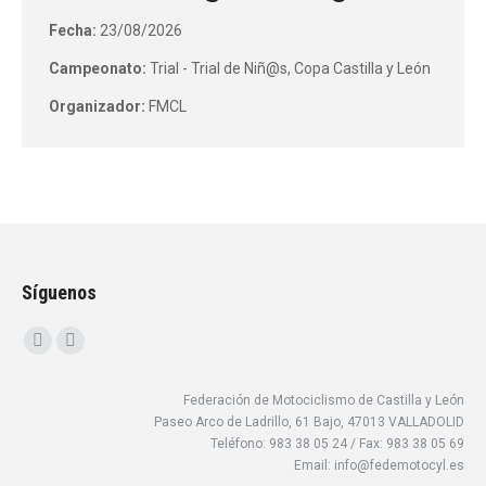
Fecha:
23/08/2026
Campeonato:
Trial - Trial de Niñ@s, Copa Castilla y León
Organizador:
FMCL
Síguenos
Encuéntranos en:
Facebook
Instagram
page
page
Federación de Motociclismo de Castilla y León
opens
opens
Paseo Arco de Ladrillo, 61 Bajo, 47013 VALLADOLID
in
in
Teléfono: 983 38 05 24 / Fax: 983 38 05 69
new
new
Email: info@fedemotocyl.es