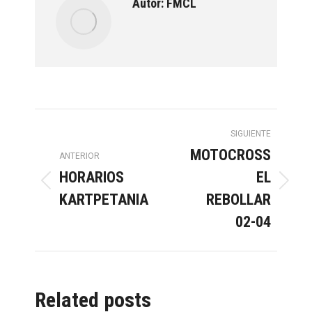
Autor:
FMCL
Navegación
SIGUIENTE
MOTOCROSS
entre
ANTERIOR
HORARIOS
EL
Publicación
Publicación
KARTPETANIA
REBOLLAR
publicaciones
anterior:
siguiente:
02-04
Related posts