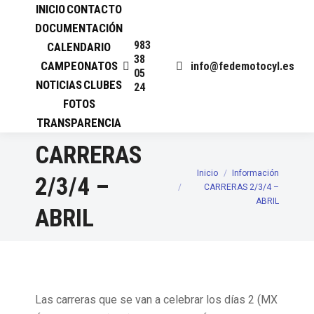
INICIO
CONTACTO
DOCUMENTACIÓN
983
CALENDARIO
38
CAMPEONATOS
info@fedemotocyl.es
05
NOTICIAS
CLUBES
24
FOTOS
TRANSPARENCIA
CARRERAS
Inicio
Información
Estás aquí:
2/3/4 –
CARRERAS 2/3/4 –
ABRIL
ABRIL
Las carreras que se van a celebrar los días 2 (MX