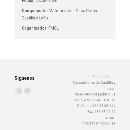
Fecha:
22/08/2026
Campeonato:
Mototurismo - Copa Rutas,
Castilla y León
Organizador:
FMCL
Síguenos
Federación de
Motociclismo de Castilla y
León
Encuéntranos en:
Facebook
Instagram
Paseo Arco de Ladrillo, 61
Bajo, 47013 VALLADOLID
page
page
Teléfono: 983 38 05 24 /
opens
opens
Fax: 983 38 05 69
in
in
Email:
info@fedemotocyl.es
new
new