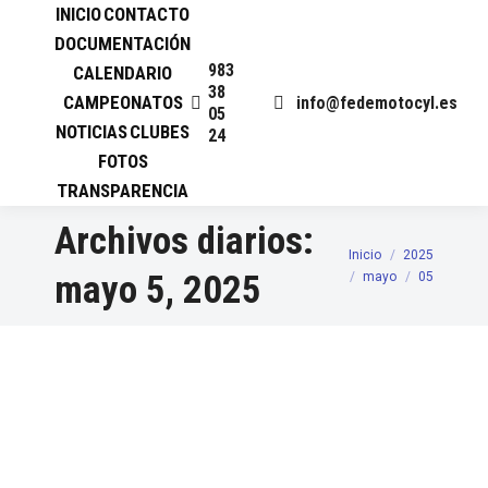
INICIO
CONTACTO
DOCUMENTACIÓN
983
CALENDARIO
38
CAMPEONATOS
info@fedemotocyl.es
05
NOTICIAS
CLUBES
24
FOTOS
TRANSPARENCIA
Archivos diarios:
Inicio
2025
Estás aquí:
mayo 5, 2025
mayo
05
VII CROSS COUNTRY
TARDELCUENDE