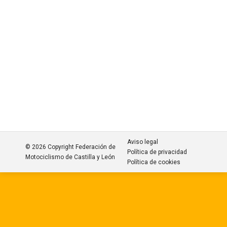
Información
Por
FMCL
abril 28, 2025
XXX MOTO CROSS QUINTANA
MARIA
Información
Por
FMCL
abril 28, 2025
Aviso legal
© 2026 Copyright Federación de
Política de privacidad
Motociclismo de Castilla y León
Política de cookies