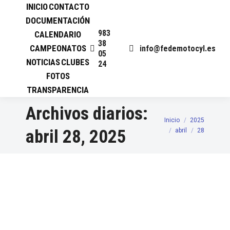
INICIO
CONTACTO
DOCUMENTACIÓN
983
CALENDARIO
38
CAMPEONATOS
info@fedemotocyl.es
05
NOTICIAS
CLUBES
24
FOTOS
TRANSPARENCIA
Archivos diarios:
Inicio
2025
Estás aquí:
abril 28, 2025
abril
28
XXXIX MOTO CROSS
FELECHARES DE LA VALDERIA