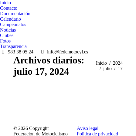
Inicio
Contacto
Documentación
Calendario
Campeonatos
Noticias
Clubes
Fotos
Transparencia
983 38 05 24
info@fedemotocyl.es
Archivos diarios:
Estás aquí:
Inicio
2024
julio 17, 2024
julio
17
© 2026 Copyright
Aviso legal
Federación de Motociclismo
Política de privacidad