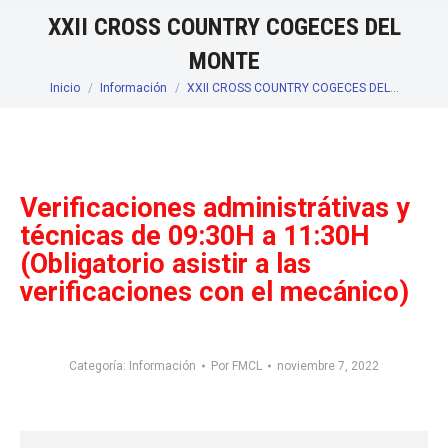
XXII CROSS COUNTRY COGECES DEL
MONTE
Inicio
Información
XXII CROSS COUNTRY COGECES DEL…
Estás aquí:
Verificaciones administrátivas y
técnicas de 09:30H a 11:30H
(Obligatorio asistir a las
verificaciones con el mecánico)
Categoría:
Información
Por
FMCL
noviembre 7, 2022