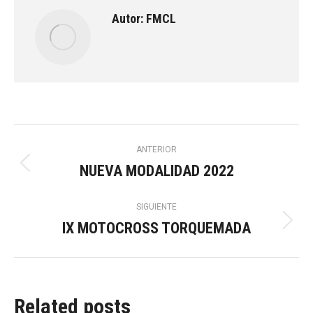
Autor:
FMCL
Navegación
ANTERIOR
NUEVA MODALIDAD 2022
Publicación
entre
anterior:
SIGUIENTE
publicaciones
IX MOTOCROSS TORQUEMADA
Publicación
siguiente:
Related posts