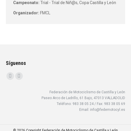
Campeonato:
Trial - Trial de Niñ@s, Copa Castilla y León
Organizador:
FMCL
Síguenos
Encuéntranos en:
Facebook
Instagram
page
page
Federación de Motociclismo de Castilla y León
opens
opens
Paseo Arco de Ladrillo, 61 Bajo, 47013 VALLADOLID
in
in
Teléfono: 983 38 05 24 / Fax: 983 38 05 69
new
new
Email: info@fedemotocyl.es
window
window
© 2026 Copyright Federación de Motociclismo de Castilla y León