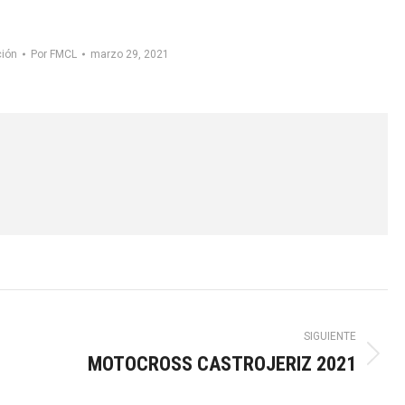
ción
Por
FMCL
marzo 29, 2021
SIGUIENTE
MOTOCROSS CASTROJERIZ 2021
Publicación
siguiente: