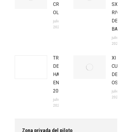
CROSS
SX
OLMEDO
RIVILLA
DE
julio 27,
2026
BARAJAS
julio 27,
2026
TROFEO
XI
DE
CUEVA
HARD
DEL
ENDURO
OSO
2026
julio 20,
2026
julio 22,
2026
Zona privada del piloto