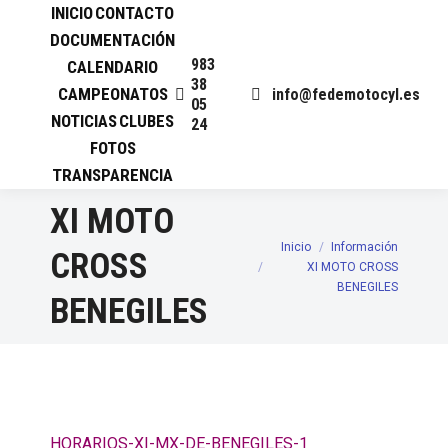
INICIO
CONTACTO
DOCUMENTACIÓN
983
CALENDARIO
38
CAMPEONATOS
info@fedemotocyl.es
05
NOTICIAS
CLUBES
24
FOTOS
TRANSPARENCIA
XI MOTO
Inicio
Información
Estás aquí:
CROSS
XI MOTO CROSS
BENEGILES
BENEGILES
HORARIOS-XI-MX-DE-BENEGILES-1