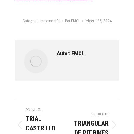
Categoría:
Información
Por
FMCL
febrero 26, 2024
Autor:
FMCL
Navegación
ANTERIOR
SIGUIENTE
TRIAL
entre
TRIANGULAR
CASTRILLO
Publicación
Publicación
DE PIT BIKES