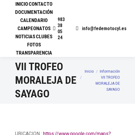
INICIO
CONTACTO
DOCUMENTACIÓN
983
CALENDARIO
38
CAMPEONATOS
info@fedemotocyl.es
05
NOTICIAS
CLUBES
24
FOTOS
TRANSPARENCIA
VII TROFEO
Inicio
Información
Estás aquí:
MORALEJA DE
VII TROFEO
MORALEJA DE
SAYAGO
SAYAGO
UBICACION :
https://www.google.com/maps?