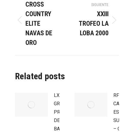
CROSS
entre
SIGUIENTE
COUNTRY
XXIII
ELITE
TROFEO LA
publicaciones
Publicación
Publicación
anterior:
siguiente:
NAVAS DE
LOBA 2000
ORO
Related posts
LXV
RFME
GRAN
CAMPEO
PREMIO
ESPAÑA
DE LA
SUPERM
BAÑEZA
– CIRCUI