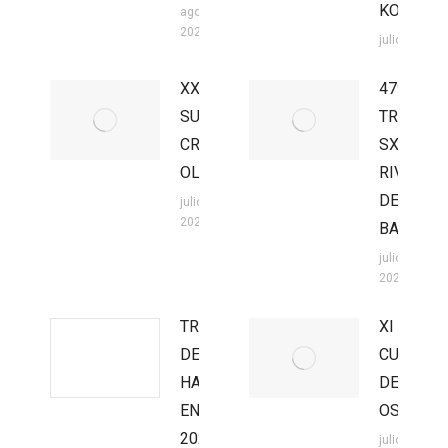
KOTARR
agosto 3,
2026
julio 27, 202
XXII
47º
SUPER
TROFEO
CROSS
SX
OLMEDO
RIVILLA
DE
julio 27,
2026
BARAJAS
julio 27,
2026
TROFEO
XI
DE
CUEVA
HARD
DEL
ENDURO
OSO
2026
julio 20,