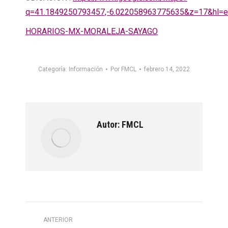
q=41.1849250793457,-6.022058963775635&z=17&hl=
HORARIOS-MX-MORALEJA-SAYAGO
Categoría:
Información
Por
FMCL
febrero 14, 2022
Autor:
FMCL
Navegación
ANTERIOR