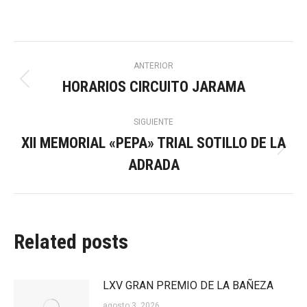
Navegación
ANTERIOR
HORARIOS CIRCUITO JARAMA
Publicación
entre
anterior:
SIGUIENTE
publicaciones
XII MEMORIAL «PEPA» TRIAL SOTILLO DE LA
Publicación
ADRADA
siguiente:
Related posts
LXV GRAN PREMIO DE LA BAÑEZA
agosto 3, 2026