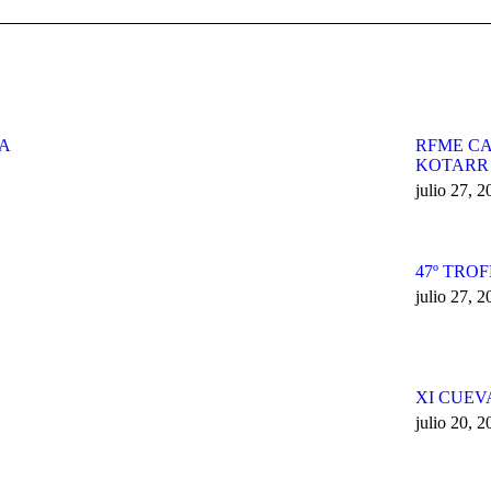
siguiente:
ZA
RFME CA
KOTARR
julio 27, 
47º TRO
julio 27, 
XI CUEV
julio 20, 