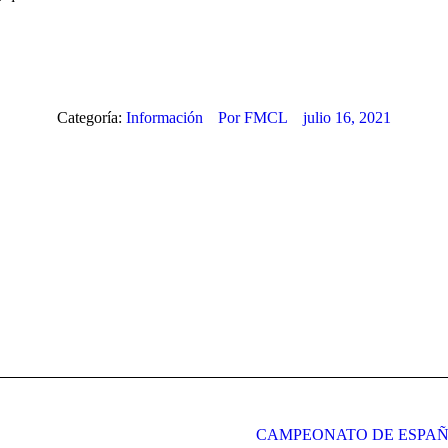
Categoría:
Información
Por
FMCL
julio 16, 2021
Publicación
CAMPEONATO DE ESPAÑ