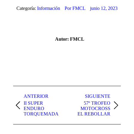
Categoría:
Información
Por
FMCL
junio 12, 2023
Autor:
FMCL
Navegación
entre
ANTERIOR
SIGUIENTE
II SUPER
57º TROFEO
publicaciones
Publicación
Publicación
ENDURO
MOTOCROSS
anterior:
siguiente:
TORQUEMADA
EL REBOLLAR