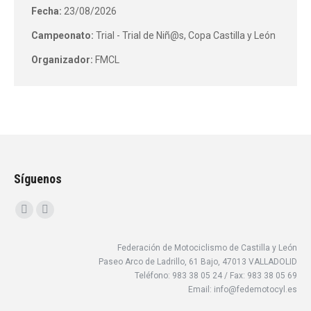
Fecha:
23/08/2026
Campeonato:
Trial - Trial de Niñ@s, Copa Castilla y León
Organizador:
FMCL
Síguenos
Encuéntranos en:
Facebook
Instagram
page
page
Federación de Motociclismo de Castilla y León
opens
opens
Paseo Arco de Ladrillo, 61 Bajo, 47013 VALLADOLID
in
in
Teléfono: 983 38 05 24 / Fax: 983 38 05 69
new
new
Email: info@fedemotocyl.es
window
window