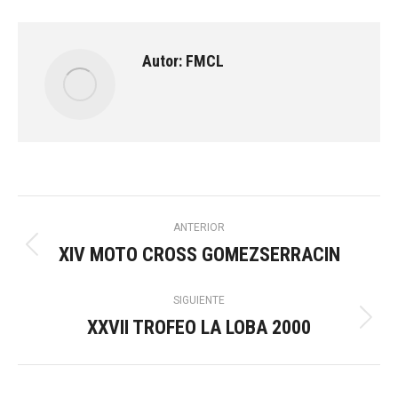
Autor:
FMCL
Navegación
ANTERIOR
XIV MOTO CROSS GOMEZSERRACIN
Publicación
entre
anterior:
SIGUIENTE
publicaciones
XXVII TROFEO LA LOBA 2000
Publicación
siguiente: