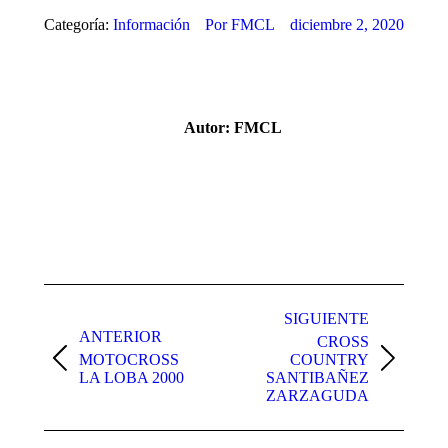
Categoría:
Información
Por
FMCL
diciembre 2, 2020
Autor:
FMCL
Navegación
entre
SIGUIENTE
ANTERIOR
CROSS
publicaciones
MOTOCROSS
COUNTRY
Publicación
Publicación
LA LOBA 2000
SANTIBAÑEZ
anterior:
siguiente:
ZARZAGUDA