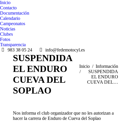
Inicio
Contacto
Documentación
Calendario
Campeonatos
Noticias
Clubes
Fotos
Transparencia
983 38 05 24
info@fedemotocyl.es
SUSPENDIDA
EL ENDURO
Estás aquí:
Inicio
Información
SUSPENDIDA
CUEVA DEL
EL ENDURO
CUEVA DEL…
SOPLAO
Nos informa el club organizador que no les autorizan a
hacer la carrera de Enduro de Cueva del Soplao