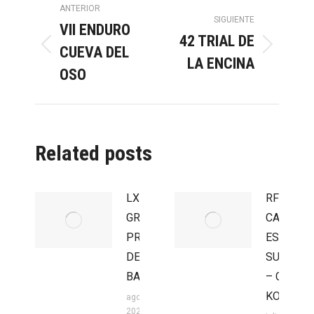
Navegación
ANTERIOR
SIGUIENTE
VII ENDURO
entre
42 TRIAL DE
CUEVA DEL
Publicación
Publicación
LA ENCINA
anterior:
siguiente:
OSO
publicaciones
Related posts
LXV
RFME
GRAN
CAMPEO
PREMIO
ESPAÑA
DE LA
SUPERM
BAÑEZA
– CIRCUI
KOTARR
agosto 3,
2026