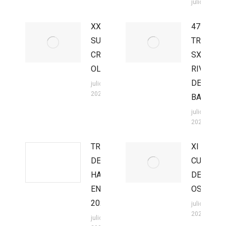
julio 27, 202
XXII
47º
SUPER
TROFEO
CROSS
SX
OLMEDO
RIVILLA
DE
julio 27,
2026
BARAJAS
julio 27,
2026
TROFEO
XI
DE
CUEVA
HARD
DEL
ENDURO
OSO
2026
julio 20,
2026
julio 22,