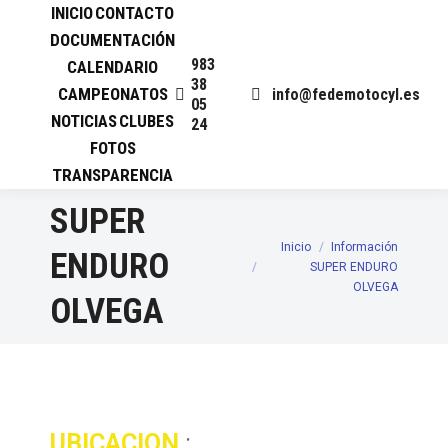
INICIO
CONTACTO
DOCUMENTACIÓN
983
CALENDARIO
38
CAMPEONATOS
info@fedemotocyl.es
05
NOTICIAS
CLUBES
24
FOTOS
TRANSPARENCIA
SUPER
Inicio
Información
Estás aquí:
ENDURO
SUPER ENDURO
OLVEGA
OLVEGA
UBICACION
: