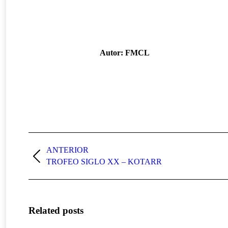
Autor:
FMCL
Navegación
entre
ANTERIOR
Publicación
TROFEO SIGLO XX – KOTARR
publicaciones
anterior:
Related posts