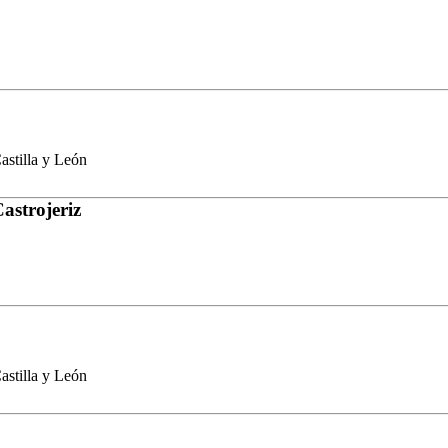
stilla y León
astrojeriz
stilla y León