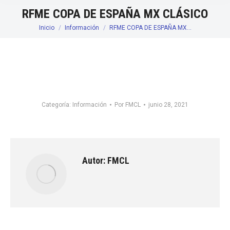
RFME COPA DE ESPAÑA MX CLÁSICO
Inicio
Información
RFME COPA DE ESPAÑA MX…
Estás aquí:
Categoría:
Información
Por
FMCL
junio 28, 2021
Autor:
FMCL