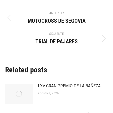
Navegación
ANTERIOR
MOTOCROSS DE SEGOVIA
Publicación
entre
anterior:
SIGUIENTE
publicaciones
TRIAL DE PAJARES
Publicación
siguiente:
Related posts
LXV GRAN PREMIO DE LA BAÑEZA
agosto 3, 2026