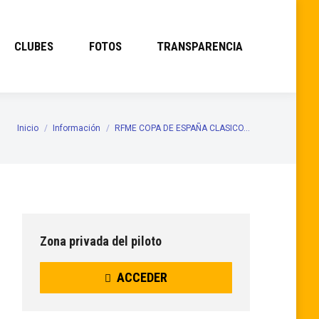
CLUBES
FOTOS
TRANSPARENCIA
Inicio
Información
RFME COPA DE ESPAÑA CLASICO…
Estás aquí:
Zona privada del piloto
ACCEDER