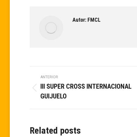
Autor:
FMCL
Navegación
ANTERIOR
III SUPER CROSS INTERNACIONAL
entre
Publicación
GUIJUELO
anterior:
publicaciones
Related posts