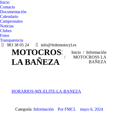
Inicio
Contacto
Documentación
Calendario
Campeonatos
Noticias
Clubes
Fotos
Transparencia
983 38 05 24
info@fedemotocyl.es
MOTOCROSS
Estás aquí:
Inicio
Información
MOTOCROSS LA
LA BAÑEZA
BAÑEZA
HORARIOS-MX-ELITE-LA-BANEZA
Categoría:
Información
Por
FMCL
mayo 6, 2024