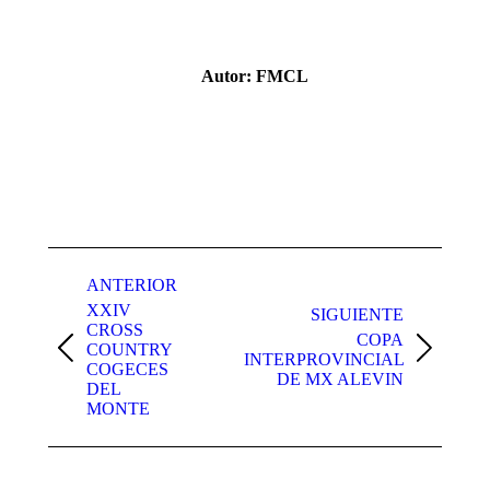
Autor:
FMCL
Navegación
entre
ANTERIOR
XXIV
publicaciones
SIGUIENTE
CROSS
COPA
COUNTRY
Publicación
Publicación
INTERPROVINCIAL
COGECES
anterior:
siguiente:
DE MX ALEVIN
DEL
MONTE