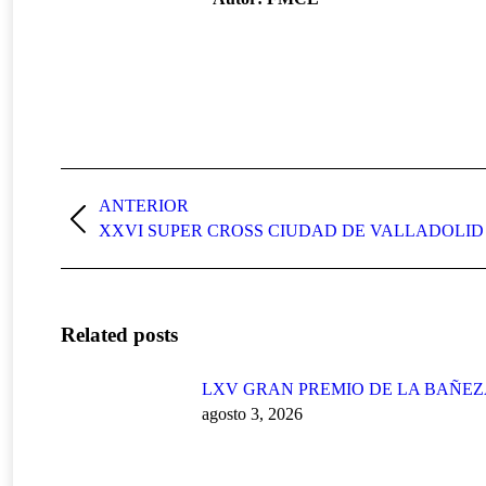
Navegación
entre
ANTERIOR
Publicación
XXVI SUPER CROSS CIUDAD DE VALLADOLID
publicaciones
anterior:
Related posts
LXV GRAN PREMIO DE LA BAÑE
agosto 3, 2026