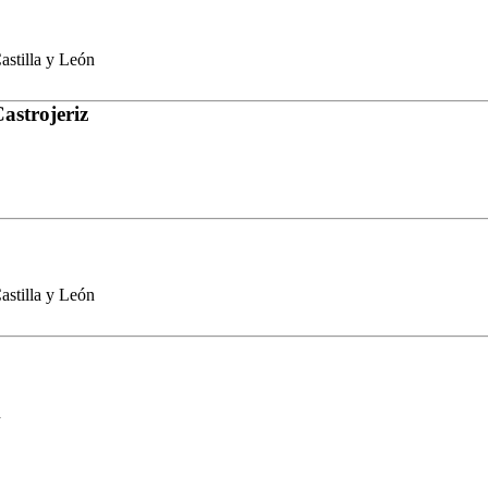
stilla y León
astrojeriz
stilla y León
n