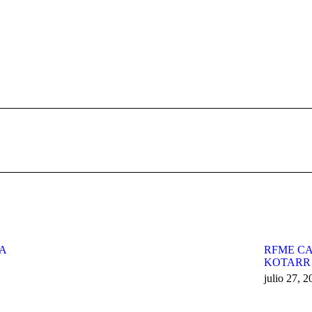
Publicación
siguiente:
ZA
RFME CA
KOTARR
julio 27, 