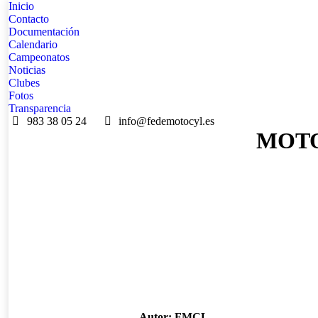
Inicio
Contacto
Documentación
Calendario
Campeonatos
Noticias
Clubes
Fotos
Transparencia
983 38 05 24
info@fedemotocyl.es
MOTO
Autor:
FMCL