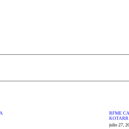
Publicación
siguiente:
ZA
RFME CA
KOTARR
julio 27, 