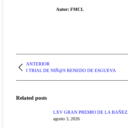
Autor:
FMCL
Navegación
entre
ANTERIOR
Publicación
I TRIAL DE NIÑ@S RENEDO DE ESGUEVA
publicaciones
anterior:
Related posts
LXV GRAN PREMIO DE LA BAÑE
agosto 3, 2026