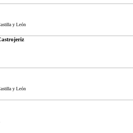
stilla y León
astrojeriz
stilla y León
n