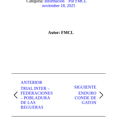
Categoría:
Información
Por
FMCL
noviembre 18, 2025
Autor:
FMCL
Navegación
entre
ANTERIOR
SIGUIENTE
TRIAL INTER –
publicaciones
FEDERACIONES
ENDURO
Publicación
Publicación
– POBLADURA
CONDE DE
anterior:
siguiente:
DE LAS
GATON
REGUERAS