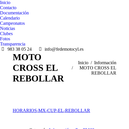
Inicio
Contacto
Documentación
Calendario
Campeonatos
Noticias
Clubes
Fotos
Transparencia
983 38 05 24
info@fedemotocyl.es
MOTO
Estás aquí:
Inicio
Información
CROSS EL
MOTO CROSS EL
REBOLLAR
REBOLLAR
HORARIOS-MX-CUP-EL-REBOLLAR