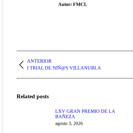
Autor:
FMCL
Navegación
entre
ANTERIOR
Publicación
I TRIAL DE NIÑ@S VILLANUBLA
publicaciones
anterior:
Related posts
LXV GRAN PREMIO DE LA
BAÑEZA
agosto 3, 2026