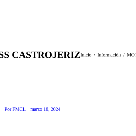
S CASTROJERIZ
Estás aquí:
Inicio
Información
MOT
n
Por
FMCL
marzo 18, 2024