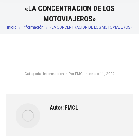
«LA CONCENTRACION DE LOS
MOTOVIAJEROS»
Inicio
Información
«LA CONCENTRACION DE LOS MOTOVIAJEROS»
Estás aquí:
Categoría:
Información
Por
FMCL
enero 11, 2023
Autor:
FMCL