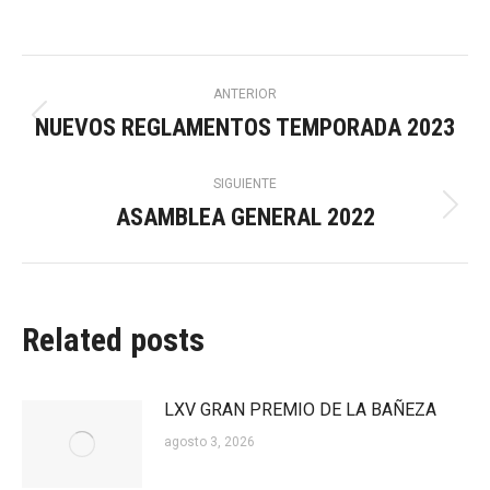
Navegación
ANTERIOR
NUEVOS REGLAMENTOS TEMPORADA 2023
Publicación
entre
anterior:
SIGUIENTE
publicaciones
ASAMBLEA GENERAL 2022
Publicación
siguiente:
Related posts
LXV GRAN PREMIO DE LA BAÑEZA
agosto 3, 2026