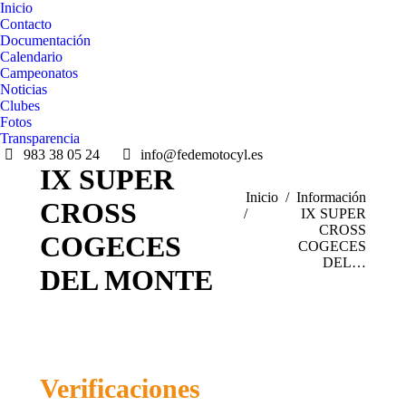
Inicio
Contacto
Documentación
Calendario
Campeonatos
Noticias
Clubes
Fotos
Transparencia
983 38 05 24
info@fedemotocyl.es
IX SUPER
Estás aquí:
Inicio
Información
CROSS
IX SUPER
CROSS
COGECES
COGECES
DEL…
DEL MONTE
Verificaciones