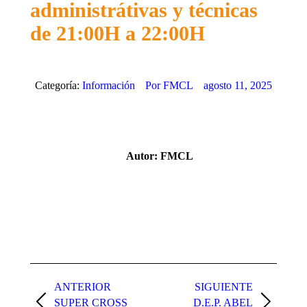
administrátivas y técnicas
de 21:00H a 22:00H
Categoría:
Información
Por
FMCL
agosto 11, 2025
Autor:
FMCL
Navegación
entre
ANTERIOR
SIGUIENTE
SUPER CROSS
D.E.P. ABEL
Publicación
Publicación