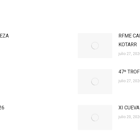
ÑEZA
RFME CA
KOTARR
julio 27, 202
47º TROF
julio 27, 202
26
XI CUEVA
julio 20, 202