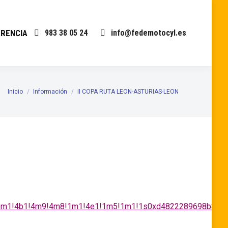
RENCIA
983 38 05 24
info@fedemotocyl.es
Inicio
Información
II COPA RUTA LEON-ASTURIAS-LEON
Estás aquí:
a=!3m1!4b1!4m9!4m8!1m1!4e1!1m5!1m1!1s0xd4822289698b857