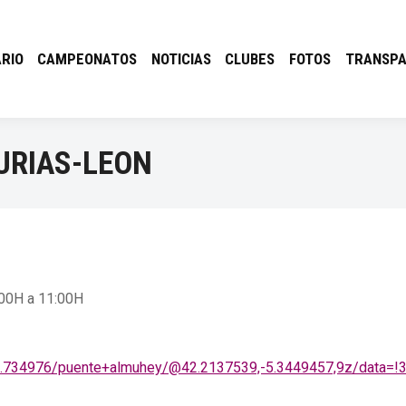
RIO
CAMPEONATOS
NOTICIAS
CLUBES
FOTOS
TRANSPA
TURIAS-LEON
:00H a 11:00H
,-4.734976/puente+almuhey/@42.2137539,-5.3449457,9z/dat