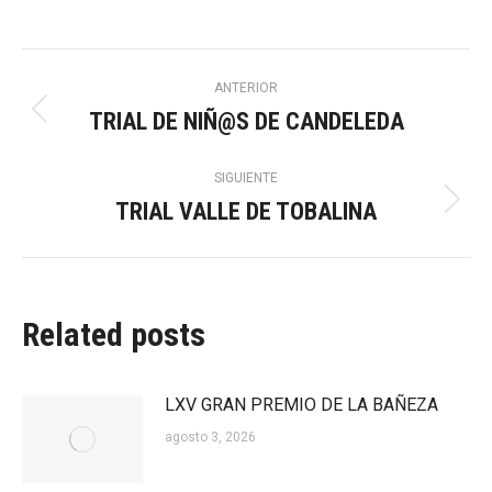
Navegación
ANTERIOR
TRIAL DE NIÑ@S DE CANDELEDA
Publicación
entre
anterior:
SIGUIENTE
publicaciones
TRIAL VALLE DE TOBALINA
Publicación
siguiente:
Related posts
LXV GRAN PREMIO DE LA BAÑEZA
agosto 3, 2026