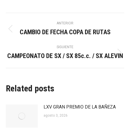
Navegación
ANTERIOR
CAMBIO DE FECHA COPA DE RUTAS
Publicación
entre
anterior:
SIGUIENTE
publicaciones
CAMPEONATO DE SX / SX 85c.c. / SX ALEVIN
Publicación
siguiente:
Related posts
LXV GRAN PREMIO DE LA BAÑEZA
agosto 3, 2026