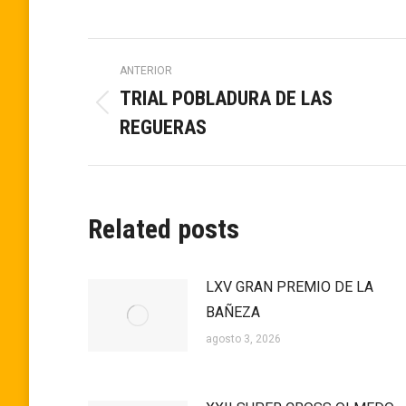
Navegación
ANTERIOR
TRIAL POBLADURA DE LAS
entre
Publicación
REGUERAS
anterior:
publicaciones
Related posts
LXV GRAN PREMIO DE LA
BAÑEZA
agosto 3, 2026