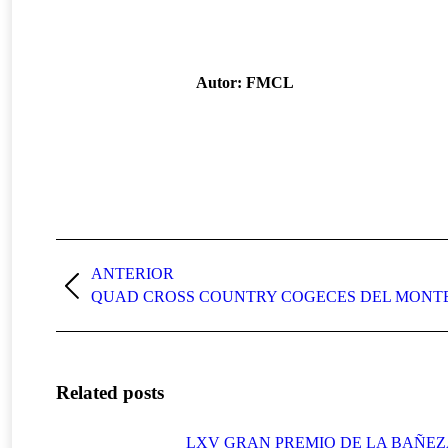
Autor:
FMCL
Navegación
entre
ANTERIOR
Publicación
QUAD CROSS COUNTRY COGECES DEL MONT
publicaciones
anterior:
Related posts
LXV GRAN PREMIO DE LA BAÑE