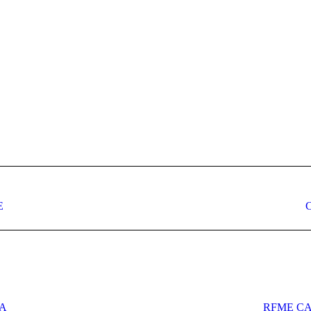
Publicación
E
siguiente:
ZA
RFME CA