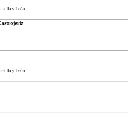
stilla y León
astrojeriz
stilla y León
n