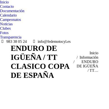
Inicio
Contacto
Documentación
Calendario
Campeonatos
Noticias
Clubes
Fotos
Transparencia
983 38 05 24
info@fedemotocyl.es
ENDURO DE
Estás aquí:
Inicio
IGÜEÑA / TT
Información
ENDURO
CLASICO COPA
DE IGÜEÑA
/ TT…
DE ESPAÑA