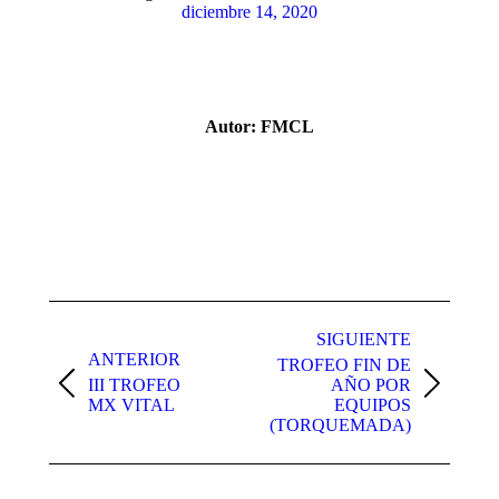
diciembre 14, 2020
Autor:
FMCL
Navegación
entre
SIGUIENTE
ANTERIOR
TROFEO FIN DE
publicaciones
III TROFEO
AÑO POR
Publicación
Publicación
MX VITAL
EQUIPOS
anterior:
siguiente:
(TORQUEMADA)