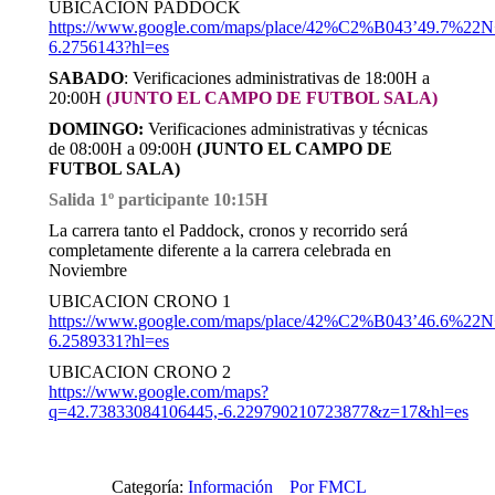
UBICACION PADDOCK
https://www.google.com/maps/place/42%C2%B043’49.7%22
6.2756143?hl=es
SABADO
: Verificaciones administrativas de 18:00H a
20:00H
(JUNTO EL CAMPO DE FUTBOL SALA)
DOMINGO:
Verificaciones administrativas y técnicas
de 08:00H a 09:00H
(JUNTO EL CAMPO DE
FUTBOL SALA)
Salida 1º participante 10:15H
La carrera tanto el Paddock, cronos y recorrido será
completamente diferente a la carrera celebrada en
Noviembre
UBICACION CRONO 1
https://www.google.com/maps/place/42%C2%B043’46.6%22
6.2589331?hl=es
UBICACION CRONO 2
https://www.google.com/maps?
q=42.73833084106445,-6.229790210723877&z=17&hl=es
Categoría:
Información
Por
FMCL