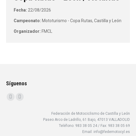
Fecha:
22/08/2026
Campeonato:
Mototurismo - Copa Rutas, Castilla y León
Organizador:
FMCL
Síguenos
Encuéntranos en:
Facebook
Instagram
page
page
Federación de Motociclismo de Castilla y León
opens
opens
Paseo Arco de Ladrillo, 61 Bajo, 47013 VALLADOLID
in
in
Teléfono: 983 38 05 24 / Fax: 983 38 05 69
new
new
Email: info@fedemotocyl.es