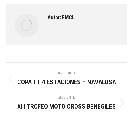
Autor:
FMCL
Navegación
ANTERIOR
COPA TT 4 ESTACIONES – NAVALOSA
Publicación
entre
anterior:
SIGUIENTE
publicaciones
XIII TROFEO MOTO CROSS BENEGILES
Publicación
siguiente: