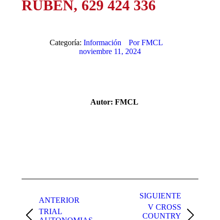
RUBEN, 629 424 336
Categoría:
Información
Por
FMCL
noviembre 11, 2024
Autor:
FMCL
Navegación
entre
SIGUIENTE
ANTERIOR
V CROSS
publicaciones
TRIAL
COUNTRY
Publicación
Publicación