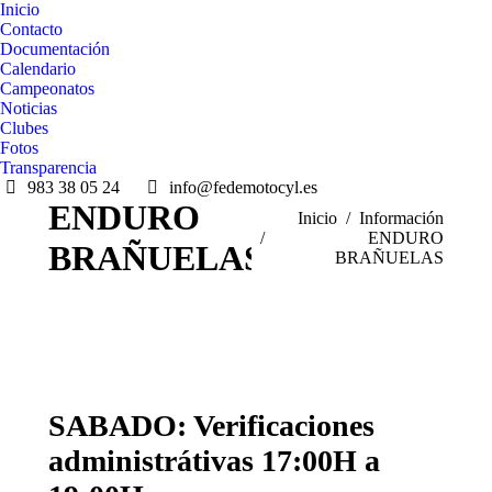
Inicio
Contacto
Documentación
Calendario
Campeonatos
Noticias
Clubes
Fotos
Transparencia
983 38 05 24
info@fedemotocyl.es
ENDURO
Estás aquí:
Inicio
Información
ENDURO
BRAÑUELAS
BRAÑUELAS
SABADO: Verificaciones
administrátivas 17:00H a