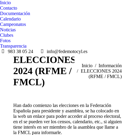
Inicio
Contacto
Documentación
Calendario
Campeonatos
Noticias
Clubes
Fotos
Transparencia
983 38 05 24
info@fedemotocyl.es
ELECCIONES
Estás aquí:
Inicio
Información
2024 (RFME /
ELECCIONES 2024
(RFME / FMCL)
FMCL)
Han dado comienzo las elecciones en la Federación
Española para presidente y asamblea, se ha colocado en
la web un enlace para poder acceder al proceso electoral,
en el se pueden ver los censos, calendario, etc., si alguien
tiene interés en ser miembro de la asamblea que llame a
la FMCL para informarle.