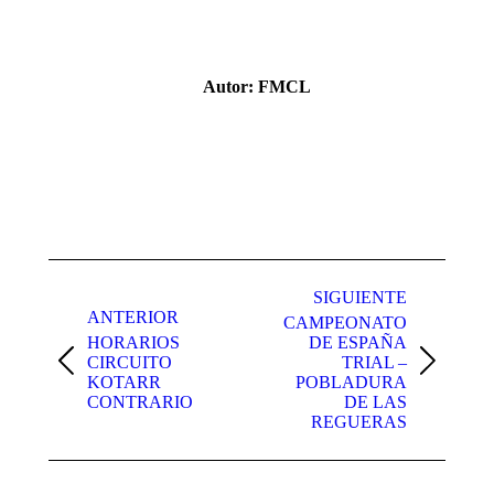
Autor:
FMCL
Navegación
entre
SIGUIENTE
ANTERIOR
CAMPEONATO
publicaciones
HORARIOS
DE ESPAÑA
CIRCUITO
TRIAL –
Publicación
Publicación
KOTARR
POBLADURA
anterior:
siguiente:
CONTRARIO
DE LAS
REGUERAS