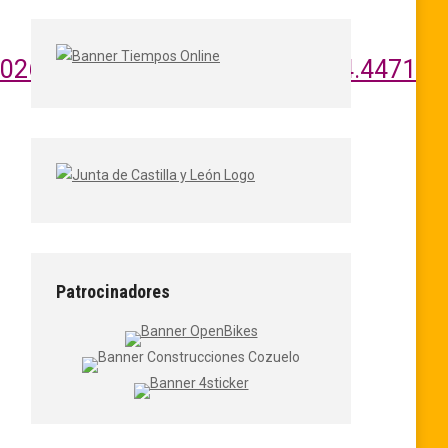
26’41.9%22W/@41.2185593,-4.4471512,
Patrocinadores