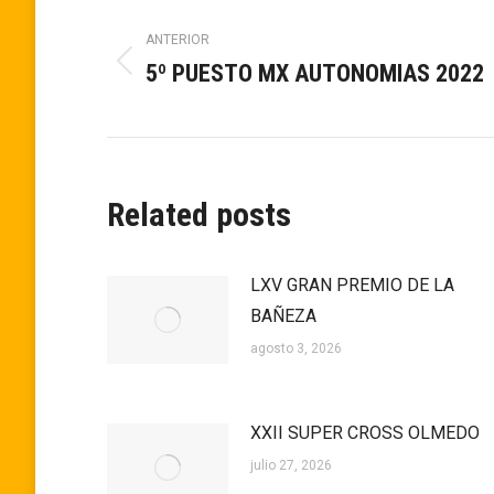
Navegación
ANTERIOR
entre
5º PUESTO MX AUTONOMIAS 2022
Publicación
anterior:
publicaciones
Related posts
LXV GRAN PREMIO DE LA
BAÑEZA
agosto 3, 2026
XXII SUPER CROSS OLMEDO
julio 27, 2026