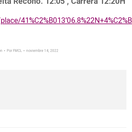
elta Recono. 12:05 , Carrera 12:20H
/place/41%C2%B013’06.8%22N+4%C2%B0
ón
Por
FMCL
noviembre 14, 2022