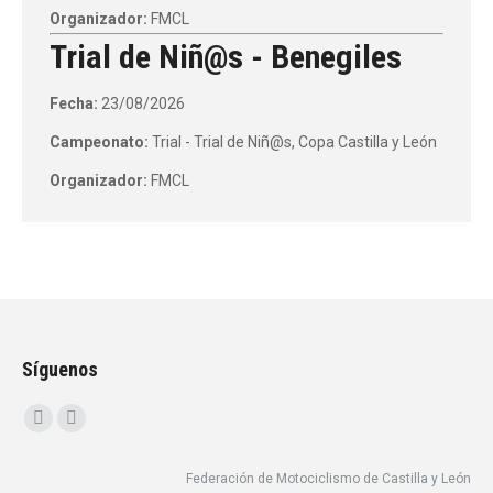
Organizador:
FMCL
Trial de Niñ@s - Benegiles
Fecha:
23/08/2026
Campeonato:
Trial - Trial de Niñ@s, Copa Castilla y León
Organizador:
FMCL
Síguenos
Encuéntranos en:
Facebook
Instagram
page
page
Federación de Motociclismo de Castilla y León
opens
opens