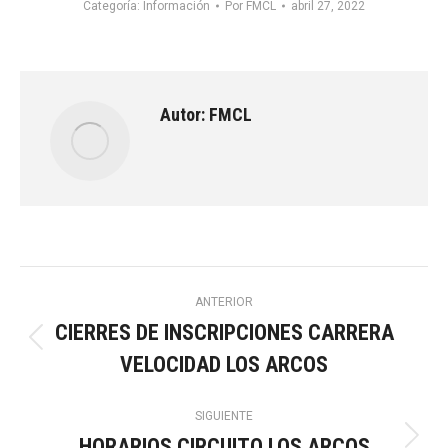
Categoría:
Información
Por
FMCL
abril 27, 2022
Autor:
FMCL
Navegación
ANTERIOR
CIERRES DE INSCRIPCIONES CARRERA
entre
Publicación
VELOCIDAD LOS ARCOS
anterior:
publicaciones
SIGUIENTE
HORARIOS CIRCUITO LOS ARCOS
Publicación