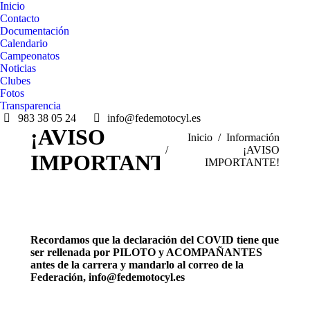
Inicio
Contacto
Documentación
Calendario
Campeonatos
Noticias
Clubes
Fotos
Transparencia
983 38 05 24
info@fedemotocyl.es
¡AVISO
Estás aquí:
Inicio
Información
¡AVISO
IMPORTANTE!
IMPORTANTE!
Recordamos que la declaración del COVID tiene que
ser rellenada por PILOTO y ACOMPAÑANTES
antes de la carrera y mandarlo al correo de la
Federación, info@fedemotocyl.es