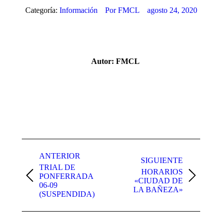
Categoría:
Información
Por
FMCL
agosto 24, 2020
Autor:
FMCL
Navegación
entre
ANTERIOR
SIGUIENTE
TRIAL DE
publicaciones
HORARIOS
PONFERRADA
Publicación
Publicación
«CIUDAD DE
06-09
anterior:
siguiente:
LA BAÑEZA»
(SUSPENDIDA)