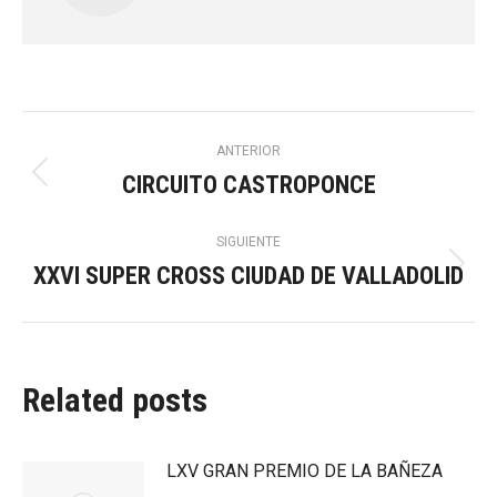
Navegación
ANTERIOR
CIRCUITO CASTROPONCE
Publicación
entre
anterior:
SIGUIENTE
publicaciones
XXVI SUPER CROSS CIUDAD DE VALLADOLID
Publicación
siguiente:
Related posts
LXV GRAN PREMIO DE LA BAÑEZA