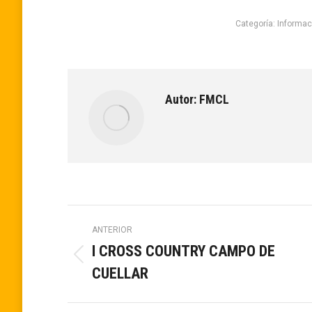
Categoría:
Informac
Autor:
FMCL
Navegación
ANTERIOR
I CROSS COUNTRY CAMPO DE
entre
Publicación
CUELLAR
anterior:
publicaciones