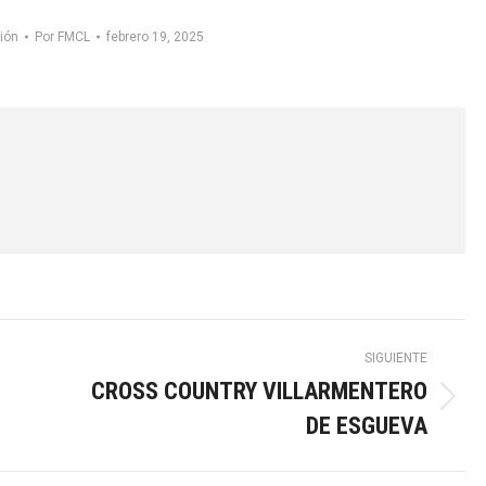
ión
Por
FMCL
febrero 19, 2025
SIGUIENTE
CROSS COUNTRY VILLARMENTERO
Publicación
DE ESGUEVA
siguiente: