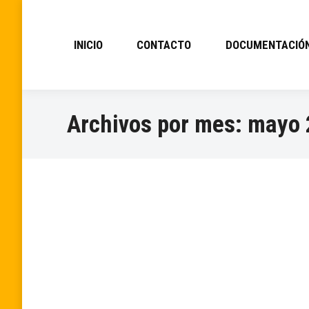
INICIO
CONTACTO
DOCUMENTACIÓ
Archivos por mes:
mayo 
RFME QUAD CROSS VALENCIA DE DO
Información
Por
FMCL
mayo 27, 2024
MOTO CROSS ARANDA DE DUERO